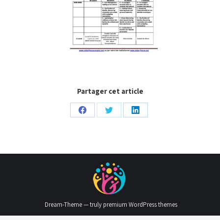
Partager cet article
Partager
Partager
Partager
sur
sur
sur
Facebook
Twitter
LinkedIn
Dream-Theme — truly
premium WordPress themes