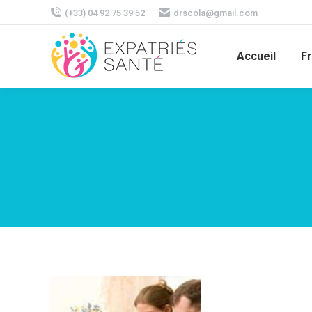
(+33) 04 92 75 39 52
drscola@gmail.com
Accueil
F