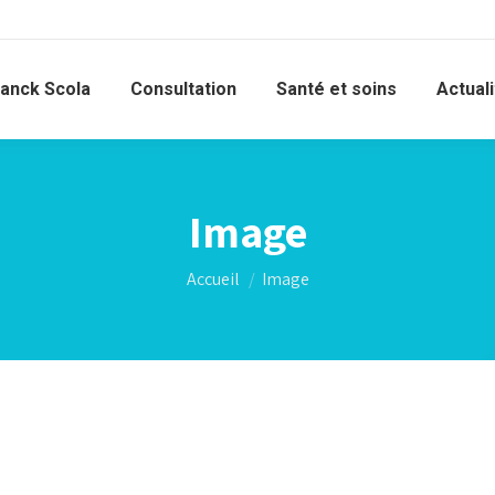
ranck Scola
Consultation
Santé et soins
Actual
Image
Vous êtes ici :
Accueil
Image