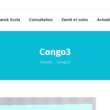
ranck Scola
Consultation
Santé et soins
Actual
Congo3
Vous êtes ici :
Accueil
Congo3