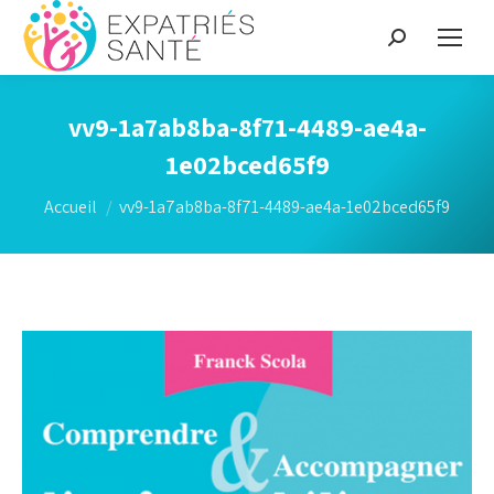
Recherche
:
vv9-1a7ab8ba-8f71-4489-ae4a-
1e02bced65f9
Vous êtes ici :
Accueil
vv9-1a7ab8ba-8f71-4489-ae4a-1e02bced65f9