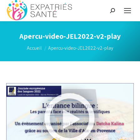
Recherche
:
Apercu-video-JEL2022-v2-play
Vous êtes ici :
Accueil
Apercu-video-JEL2022-v2-play