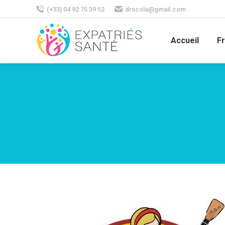
(+33) 04 92 75 39 52
drscola@gmail.com
Accueil
F