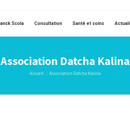
ranck Scola
Consultation
Santé et soins
Actual
Association Datcha Kalina
Vous êtes ici :
Accueil
Association Datcha Kalina