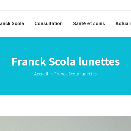
ranck Scola
Consultation
Santé et soins
Actual
Franck Scola lunettes
Vous êtes ici :
Accueil
Franck Scola lunettes