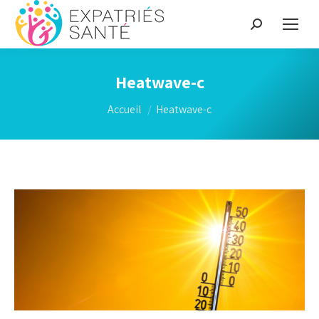
Recherche
:
Heatwave-c
Vous êtes ici :
Accueil
Heatwave-c