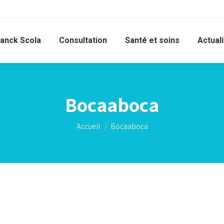
ranck Scola
Consultation
Santé et soins
Actual
Bocaaboca
Vous êtes ici :
Accueil
Bocaaboca