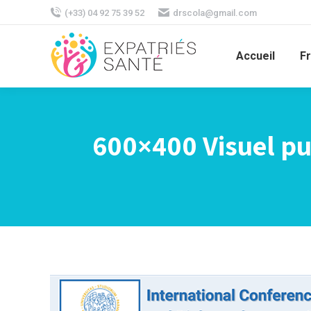
(+33) 04 92 75 39 52
drscola@gmail.com
Accueil
F
600×400 Visuel pu