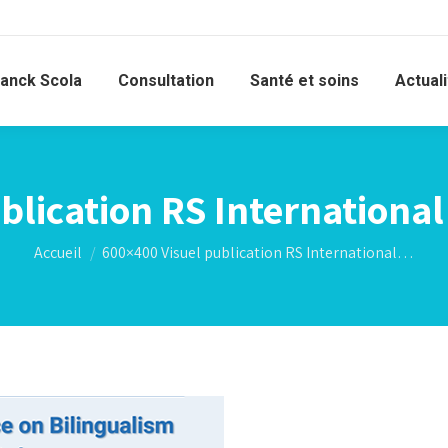
ranck Scola
Consultation
Santé et soins
Actual
blication RS Internationa
Vous êtes ici :
Accueil
600×400 Visuel publication RS International…